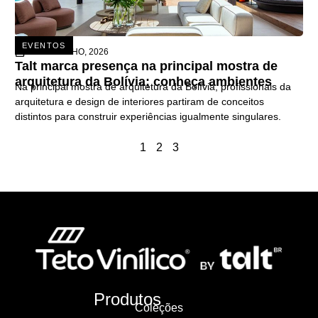
EVENTOS
26 DE JUNHO, 2026
Talt marca presença na principal mostra de
arquitetura da Bolívia; conheça ambientes
Na principal mostra de arquitetura da Bolívia, profissionais da
arquitetura e design de interiores partiram de conceitos
distintos para construir experiências igualmente singulares.
1
2
3
Produtos
Coleções