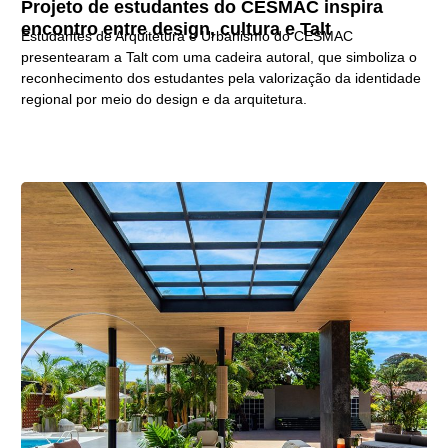
Projeto de estudantes do CESMAC inspira
encontro entre design, cultura e Talt
Estudantes de Arquitetura e Urbanismo do CESMAC
presentearam a Talt com uma cadeira autoral, que simboliza o
reconhecimento dos estudantes pela valorização da identidade
regional por meio do design e da arquitetura.