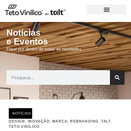
Notícias
e Eventos
Fique por dentro de todas as novidades
NOTÍCIAS
DESIGN
,
INOVAÇÃO
,
MARCA
,
REBRANDING
,
TALT
,
TETO VINÍLICO