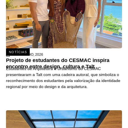
NOTÍCIAS
15 DE JULHO, 2026
Projeto de estudantes do CESMAC inspira
encontro entre design, cultura e Talt
Estudantes de Arquitetura e Urbanismo do CESMAC
presentearam a Talt com uma cadeira autoral, que simboliza o
reconhecimento dos estudantes pela valorização da identidade
regional por meio do design e da arquitetura.