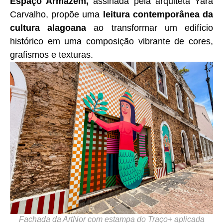
Espaço Armazém
,
assinada pela arquiteta
Yara
Carvalho, propõe uma
leitura contemporânea da
cultura alagoana
ao transformar um edifício
histórico em uma composição vibrante de cores,
grafismos e texturas.
Fachada da ArtNor com estampa do Traço+ aplicada