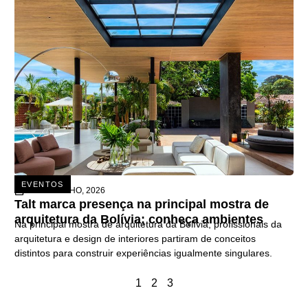
EVENTOS
26 DE JUNHO, 2026
Talt marca presença na principal mostra de
arquitetura da Bolívia; conheça ambientes
Na principal mostra de arquitetura da Bolívia, profissionais da
arquitetura e design de interiores partiram de conceitos
distintos para construir experiências igualmente singulares.
1
2
3