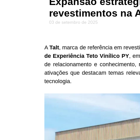
Expansão estratégi
revestimentos na 
03 de setembro de 2025
A
Talt
, marca de referência em reves
de Experiência Teto Vinílico PY
, em
de relacionamento e conhecimento, r
ativações que destacam temas relevan
tecnologia.