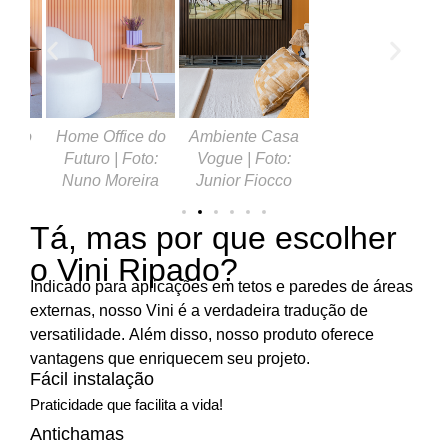
ce do
Home Office do
Ambiente Casa
oto:
Futuro | Foto:
Vogue | Foto:
eira
Nuno Moreira
Junior Fiocco
Tá, mas por que escolher
o Vini Ripado?
Indicado para aplicações em tetos e paredes de áreas
externas, nosso Vini é a verdadeira tradução de
versatilidade. Além disso, nosso produto oferece
vantagens que enriquecem seu projeto.
Fácil instalação
Praticidade que facilita a vida!
Antichamas