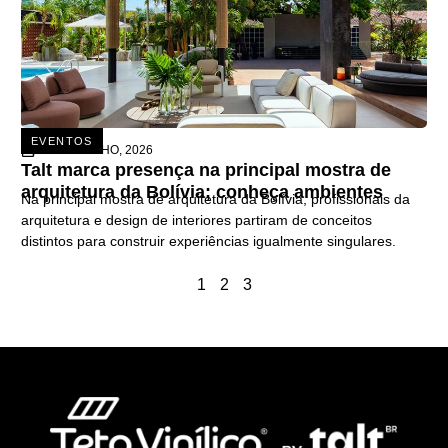
EVENTOS
26 DE JUNHO, 2026
Talt marca presença na principal mostra de
arquitetura da Bolívia; conheça ambientes
Na principal mostra de arquitetura da Bolívia, profissionais da
arquitetura e design de interiores partiram de conceitos
distintos para construir experiências igualmente singulares.
1
2
3