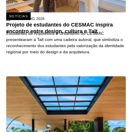
NOTÍCIAS
15 DE JULHO, 2026
Projeto de estudantes do CESMAC inspira
encontro entre design, cultura e Talt
Estudantes de Arquitetura e Urbanismo do CESMAC
presentearam a Talt com uma cadeira autoral, que simboliza o
reconhecimento dos estudantes pela valorização da identidade
regional por meio do design e da arquitetura.