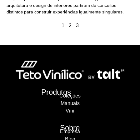
arquitetura e design de interiores partiram de conceitos
distintos para construir experiências igualmente singulares.
1
2
3
Produtos
Coleções
Manuais
Vini
Sobre
Empresa
Blog