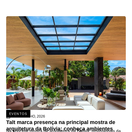
EVENTOS
26 DE JUNHO, 2026
Talt marca presença na principal mostra de
arquitetura da Bolívia; conheça ambientes
Na principal mostra de arquitetura da Bolívia, profissionais da