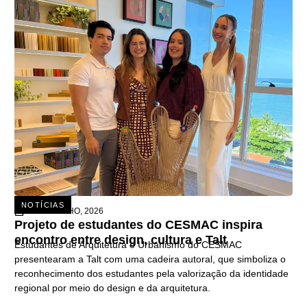
NOTÍCIAS
15 DE JULHO, 2026
Projeto de estudantes do CESMAC inspira
encontro entre design, cultura e Talt
Estudantes de Arquitetura e Urbanismo do CESMAC
presentearam a Talt com uma cadeira autoral, que simboliza o
reconhecimento dos estudantes pela valorização da identidade
regional por meio do design e da arquitetura.