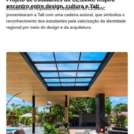
encontro entre design, cultura e Talt
Estudantes de Arquitetura e Urbanismo do CESMAC
presentearam a Talt com uma cadeira autoral, que simboliza o
reconhecimento dos estudantes pela valorização da identidade
regional por meio do design e da arquitetura.