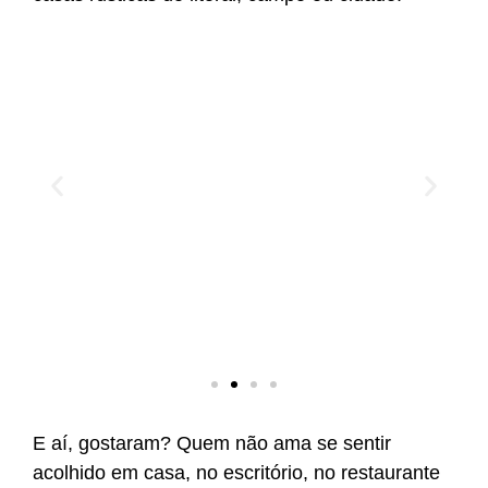
rta
Lília
cia:
eca
E aí, gostaram? Quem não ama se sentir
acolhido em casa, no escritório, no restaurante