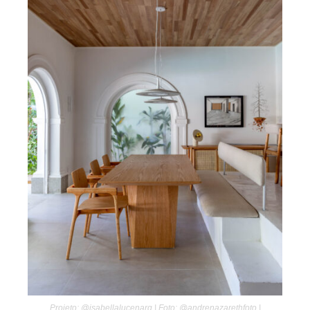
Projeto: @isabellalucenarq | Foto: @andrenazarethfoto |