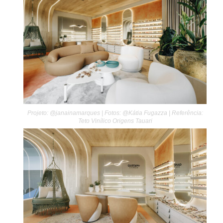
Projeto: @janainamarques | Fotos: @Kátia Fugazza | Referência:
Teto Vinílico Origens Tauari