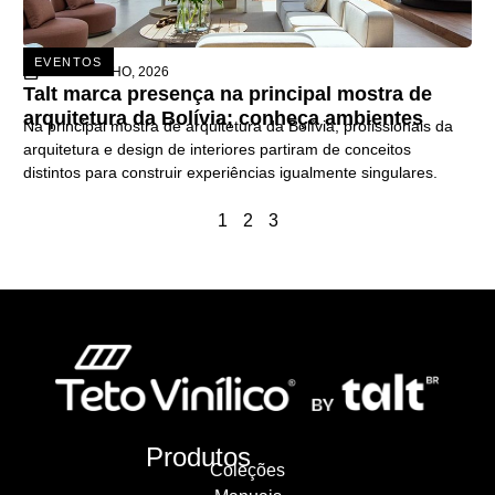
EVENTOS
26 DE JUNHO, 2026
Talt marca presença na principal mostra de
arquitetura da Bolívia; conheça ambientes
Na principal mostra de arquitetura da Bolívia, profissionais da
arquitetura e design de interiores partiram de conceitos
distintos para construir experiências igualmente singulares.
1
2
3
Produtos
Coleções