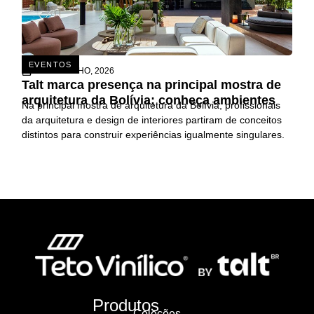
EVENTOS
26 DE JUNHO, 2026
Talt marca presença na principal mostra de
arquitetura da Bolívia; conheça ambientes
Na principal mostra de arquitetura da Bolívia, profissionais
da arquitetura e design de interiores partiram de conceitos
distintos para construir experiências igualmente singulares.
Produtos
Coleções