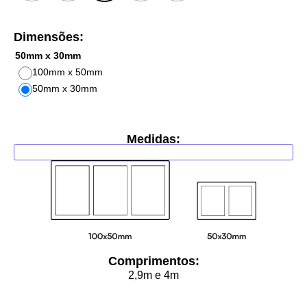
Dimensões:
50mm x 30mm
100mm x 50mm
50mm x 30mm
Limpar
Medidas:
Adicionar ao carrinho
Comprimentos:
2,9m e 4m