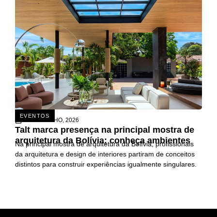
EVENTOS
26 DE JUNHO, 2026
Talt marca presença na principal mostra de
arquitetura da Bolívia; conheça ambientes
Na principal mostra de arquitetura da Bolívia, profissionais
da arquitetura e design de interiores partiram de conceitos
distintos para construir experiências igualmente singulares.