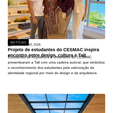
NOTÍCIAS
15 DE JULHO, 2026
Projeto de estudantes do CESMAC inspira
encontro entre design, cultura e Talt
Estudantes de Arquitetura e Urbanismo do CESMAC
presentearam a Talt com uma cadeira autoral, que simboliza
o reconhecimento dos estudantes pela valorização da
identidade regional por meio do design e da arquitetura.