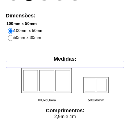
Dimensões:
100mm x 50mm
100mm x 50mm
50mm x 30mm
Limpar
Medidas:
Adicionar ao carrinho
Comprimentos:
2,9m e 4m