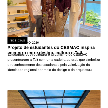
NOTÍCIAS
15 DE JULHO, 2026
Projeto de estudantes do CESMAC inspira
encontro entre design, cultura e Talt
Estudantes de Arquitetura e Urbanismo do CESMAC
presentearam a Talt com uma cadeira autoral, que simboliza
o reconhecimento dos estudantes pela valorização da
identidade regional por meio do design e da arquitetura.