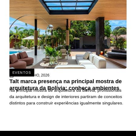
EVENTOS
26 DE JUNHO, 2026
Talt marca presença na principal mostra de
arquitetura da Bolívia; conheça ambientes
Na principal mostra de arquitetura da Bolívia, profissionais
da arquitetura e design de interiores partiram de conceitos
distintos para construir experiências igualmente singulares.