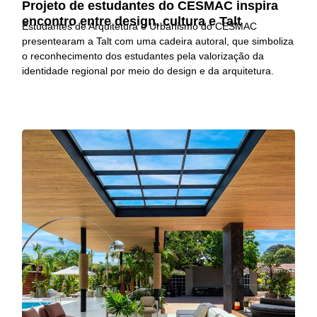
Projeto de estudantes do CESMAC inspira
encontro entre design, cultura e Talt
Estudantes de Arquitetura e Urbanismo do CESMAC
presentearam a Talt com uma cadeira autoral, que simboliza
o reconhecimento dos estudantes pela valorização da
identidade regional por meio do design e da arquitetura.