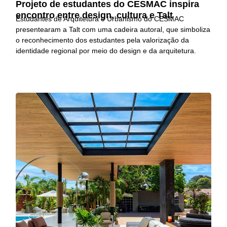
Projeto de estudantes do CESMAC inspira
encontro entre design, cultura e Talt
Estudantes de Arquitetura e Urbanismo do CESMAC
presentearam a Talt com uma cadeira autoral, que simboliza
o reconhecimento dos estudantes pela valorização da
identidade regional por meio do design e da arquitetura.