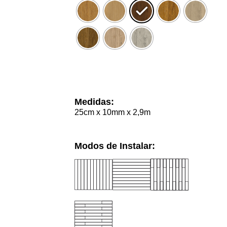
Limpar
Medidas:
25cm x 10mm x 2,9m
Modos de Instalar: