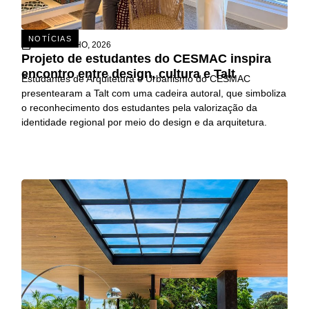
NOTÍCIAS
15 DE JULHO, 2026
Projeto de estudantes do CESMAC inspira
encontro entre design, cultura e Talt
Estudantes de Arquitetura e Urbanismo do CESMAC
presentearam a Talt com uma cadeira autoral, que simboliza
o reconhecimento dos estudantes pela valorização da
identidade regional por meio do design e da arquitetura.