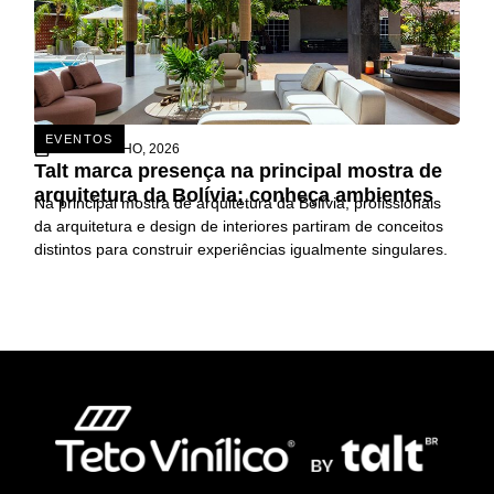
EVENTOS
26 DE JUNHO, 2026
Talt marca presença na principal mostra de
arquitetura da Bolívia; conheça ambientes
Na principal mostra de arquitetura da Bolívia, profissionais
da arquitetura e design de interiores partiram de conceitos
distintos para construir experiências igualmente singulares.