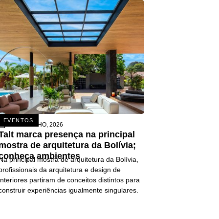
EVENTOS
26 DE JUNHO, 2026
Talt marca presença na principal
mostra de arquitetura da Bolívia;
conheça ambientes
Na principal mostra de arquitetura da Bolívia,
profissionais da arquitetura e design de
interiores partiram de conceitos distintos para
construir experiências igualmente singulares.