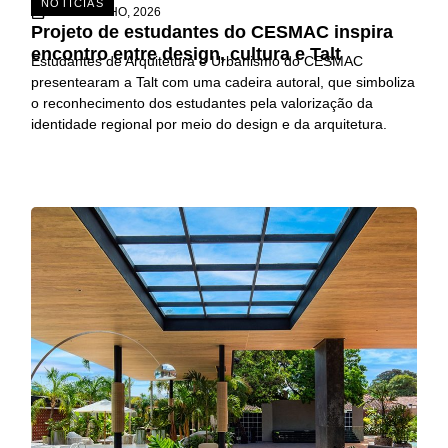
NOTÍCIAS
15 DE JULHO, 2026
Projeto de estudantes do CESMAC inspira
encontro entre design, cultura e Talt
Estudantes de Arquitetura e Urbanismo do CESMAC
presentearam a Talt com uma cadeira autoral, que simboliza
o reconhecimento dos estudantes pela valorização da
identidade regional por meio do design e da arquitetura.