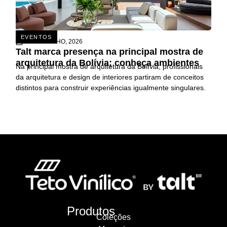
EVENTOS
26 DE JUNHO, 2026
Talt marca presença na principal mostra de
arquitetura da Bolívia; conheça ambientes
Na principal mostra de arquitetura da Bolívia, profissionais
da arquitetura e design de interiores partiram de conceitos
distintos para construir experiências igualmente singulares.
Produtos
Coleções