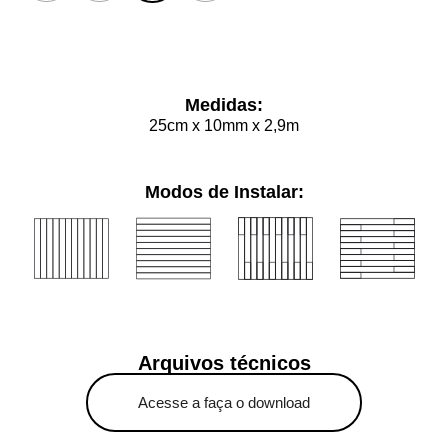
Limpar
Medidas:
25cm x 10mm x 2,9m
Modos de Instalar:
Arquivos técnicos
Acesse a faça o download