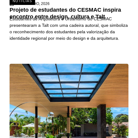
NOTÍCIAS
15 DE JULHO, 2026
Projeto de estudantes do CESMAC inspira
encontro entre design, cultura e Talt
Estudantes de Arquitetura e Urbanismo do CESMAC
presentearam a Talt com uma cadeira autoral, que simboliza
o reconhecimento dos estudantes pela valorização da
identidade regional por meio do design e da arquitetura.