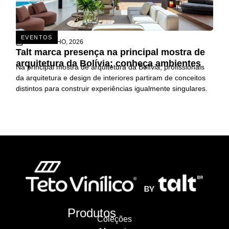
EVENTOS
26 DE JUNHO, 2026
Talt marca presença na principal mostra de
arquitetura da Bolívia; conheça ambientes
Na principal mostra de arquitetura da Bolívia, profissionais
da arquitetura e design de interiores partiram de conceitos
distintos para construir experiências igualmente singulares.
Produtos
Coleções