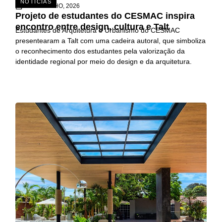
NOTÍCIAS
15 DE JULHO, 2026
Projeto de estudantes do CESMAC inspira
encontro entre design, cultura e Talt
Estudantes de Arquitetura e Urbanismo do CESMAC
presentearam a Talt com uma cadeira autoral, que simboliza
o reconhecimento dos estudantes pela valorização da
identidade regional por meio do design e da arquitetura.