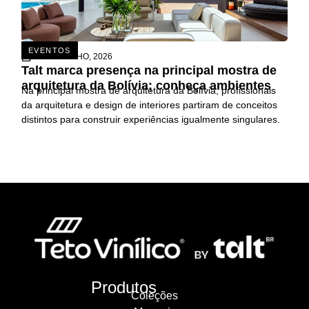
EVENTOS
26 DE JUNHO, 2026
Talt marca presença na principal mostra de
arquitetura da Bolívia; conheça ambientes
Na principal mostra de arquitetura da Bolívia, profissionais
da arquitetura e design de interiores partiram de conceitos
distintos para construir experiências igualmente singulares.
Produtos
Coleções