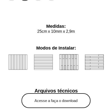
Limpar
Medidas:
25cm x 10mm x 2,9m
Modos de Instalar:
Arquivos técnicos
Acesse a faça o download