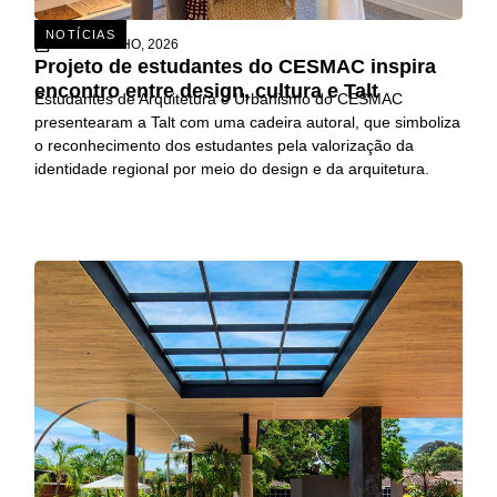
NOTÍCIAS
15 DE JULHO, 2026
Projeto de estudantes do CESMAC inspira
encontro entre design, cultura e Talt
Estudantes de Arquitetura e Urbanismo do CESMAC
presentearam a Talt com uma cadeira autoral, que simboliza
o reconhecimento dos estudantes pela valorização da
identidade regional por meio do design e da arquitetura.