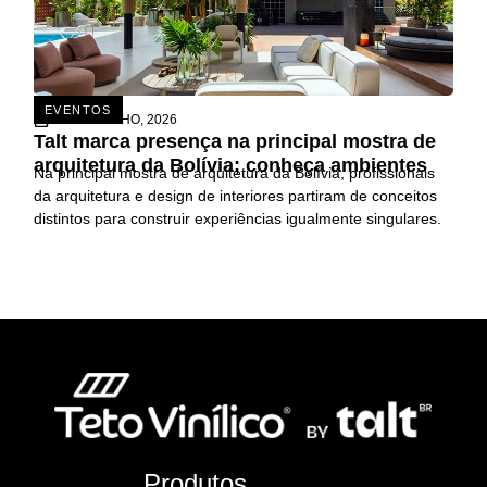
EVENTOS
26 DE JUNHO, 2026
Talt marca presença na principal mostra de
arquitetura da Bolívia; conheça ambientes
Na principal mostra de arquitetura da Bolívia, profissionais
da arquitetura e design de interiores partiram de conceitos
distintos para construir experiências igualmente singulares.
Produtos