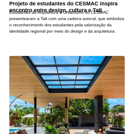
Projeto de estudantes do CESMAC inspira
encontro entre design, cultura e Talt
Estudantes de Arquitetura e Urbanismo do CESMAC
presentearam a Talt com uma cadeira autoral, que simboliza
o reconhecimento dos estudantes pela valorização da
identidade regional por meio do design e da arquitetura.