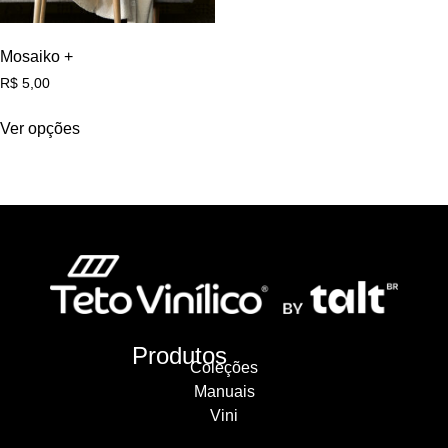
Mosaiko +
R$
5,00
Ver opções
Produtos
Coleções
Manuais
Vini