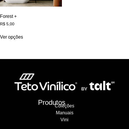
Forest +
R$
5,00
Ver opções
Produtos
Coleções
Manuais
Vini