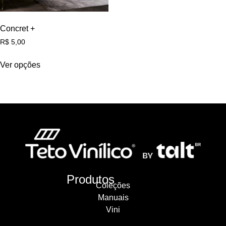
Concret +
R$
5,00
Ver opções
Produtos
Coleções
Manuais
Vini