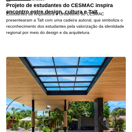
Projeto de estudantes do CESMAC inspira
encontro entre design, cultura e Talt
Estudantes de Arquitetura e Urbanismo do CESMAC
presentearam a Talt com uma cadeira autoral, que simboliza o
reconhecimento dos estudantes pela valorização da identidade
regional por meio do design e da arquitetura.