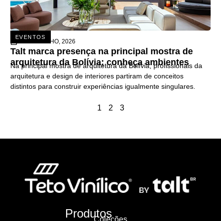
EVENTOS
26 DE JUNHO, 2026
Talt marca presença na principal mostra de
arquitetura da Bolívia; conheça ambientes
Na principal mostra de arquitetura da Bolívia, profissionais da
arquitetura e design de interiores partiram de conceitos
distintos para construir experiências igualmente singulares.
1
2
3
Produtos
Coleções